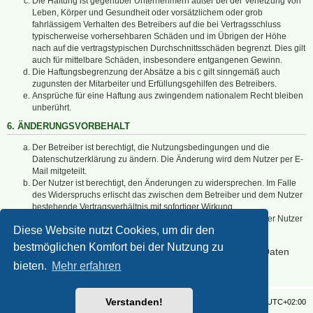
Die Haftung ist gegenüber Unternehmern außer bei der Verletzung von
Leben, Körper und Gesundheit oder vorsätzlichem oder grob
fahrlässigem Verhalten des Betreibers auf die bei Vertragsschluss
typischerweise vorhersehbaren Schäden und im Übrigen der Höhe
nach auf die vertragstypischen Durchschnittsschäden begrenzt. Dies gilt
auch für mittelbare Schäden, insbesondere entgangenen Gewinn.
Die Haftungsbegrenzung der Absätze a bis c gilt sinngemäß auch
zugunsten der Mitarbeiter und Erfüllungsgehilfen des Betreibers.
Ansprüche für eine Haftung aus zwingendem nationalem Recht bleiben
unberührt.
6. ÄNDERUNGSVORBEHALT
Der Betreiber ist berechtigt, die Nutzungsbedingungen und die
Datenschutzerklärung zu ändern. Die Änderung wird dem Nutzer per E-
Mail mitgeteilt.
Der Nutzer ist berechtigt, den Änderungen zu widersprechen. Im Falle
des Widerspruchs erlischt das zwischen dem Betreiber und dem Nutzer
bestehende Vertragsverhältnis mit sofortiger Wirkung.
Die Änderungen gelten als anerkannt und verbindlich, wenn der Nutzer
Diese Website nutzt Cookies, um dir den
den Änderungen zugestimmt hat.
bestmöglichen Komfort bei der Nutzung zu
Informationen über den Umgang mit deinen persönlichen Daten
sind in der Datenschutzerklärung enthalten.
bieten.
Mehr erfahren
Verstanden!
Foren-Übersicht
Alle Zeiten sind
UTC+02:00