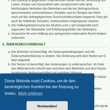
Die Haftung ist gegenüber Unternehmern außer bei der Verletzung von
Leben, Körper und Gesundheit oder vorsätzlichem oder grob
fahrlässigem Verhalten des Betreibers auf die bei Vertragsschluss
typischerweise vorhersehbaren Schäden und im Übrigen der Höhe
nach auf die vertragstypischen Durchschnittsschäden begrenzt. Dies gilt
auch für mittelbare Schäden, insbesondere entgangenen Gewinn.
Die Haftungsbegrenzung der Absätze a bis c gilt sinngemäß auch
zugunsten der Mitarbeiter und Erfüllungsgehilfen des Betreibers.
Ansprüche für eine Haftung aus zwingendem nationalem Recht bleiben
unberührt.
6. ÄNDERUNGSVORBEHALT
Der Betreiber ist berechtigt, die Nutzungsbedingungen und die
Datenschutzerklärung zu ändern. Die Änderung wird dem Nutzer per E-
Mail mitgeteilt.
Der Nutzer ist berechtigt, den Änderungen zu widersprechen. Im Falle
des Widerspruchs erlischt das zwischen dem Betreiber und dem Nutzer
bestehende Vertragsverhältnis mit sofortiger Wirkung.
Die Änderungen gelten als anerkannt und verbindlich, wenn der Nutzer
Diese Website nutzt Cookies, um dir den
den Änderungen zugestimmt hat.
bestmöglichen Komfort bei der Nutzung zu
Informationen über den Umgang mit deinen persönlichen Daten
sind in der Datenschutzerklärung enthalten.
bieten.
Mehr erfahren
Verstanden!
Foren-Übersicht
Alle Zeiten sind
UTC+02:00