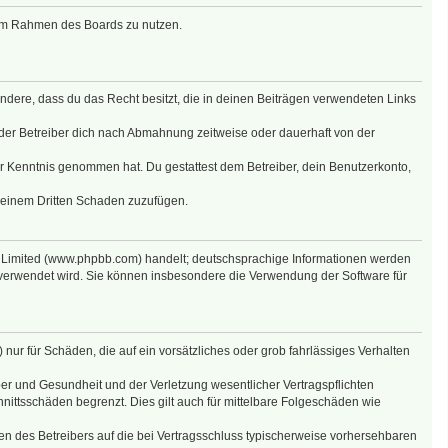
g im Rahmen des Boards zu nutzen.
sondere, dass du das Recht besitzt, die in deinen Beiträgen verwendeten Links
der Betreiber dich nach Abmahnung zeitweise oder dauerhaft von der
 zur Kenntnis genommen hat. Du gestattest dem Betreiber, dein Benutzerkonto,
r einem Dritten Schaden zuzufügen.
B Limited (www.phpbb.com) handelt; deutschsprachige Informationen werden
 verwendet wird. Sie können insbesondere die Verwendung der Software für
nur für Schäden, die auf ein vorsätzliches oder grob fahrlässiges Verhalten
er und Gesundheit und der Verletzung wesentlicher Vertragspflichten
nittsschäden begrenzt. Dies gilt auch für mittelbare Folgeschäden wie
n des Betreibers auf die bei Vertragsschluss typischerweise vorhersehbaren