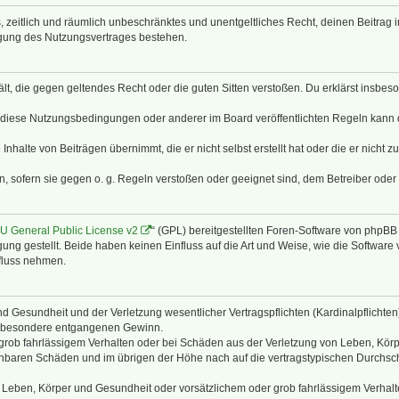
hes, zeitlich und räumlich unbeschränktes und unentgeltliches Recht, deinen Beitra
igung des Nutzungsvertrages bestehen.
thält, die gegen geltendes Recht oder die guten Sitten verstoßen. Du erklärst insbe
 diese Nutzungsbedingungen oder anderer im Board veröffentlichten Regeln kann 
Inhalte von Beiträgen übernimmt, die er nicht selbst erstellt hat oder die er nicht
n, sofern sie gegen o. g. Regeln verstoßen oder geeignet sind, dem Betreiber ode
 General Public License v2
“ (GPL) bereitgestellten Foren-Software von phpB
g gestellt. Beide haben keinen Einfluss auf die Art und Weise, wie die Software
nfluss nehmen.
 Gesundheit und der Verletzung wesentlicher Vertragspflichten (Kardinalpflichten) 
 insbesondere entgangenen Gewinn.
grob fahrlässigem Verhalten oder bei Schäden aus der Verletzung von Leben, Körp
sehbaren Schäden und im übrigen der Höhe nach auf die vertragstypischen Durchsch
Leben, Körper und Gesundheit oder vorsätzlichem oder grob fahrlässigem Verhalte