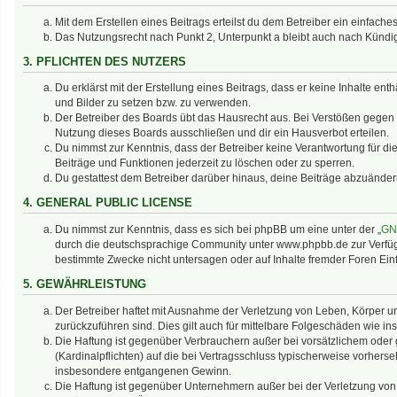
Mit dem Erstellen eines Beitrags erteilst du dem Betreiber ein einfac
Das Nutzungsrecht nach Punkt 2, Unterpunkt a bleibt auch nach Künd
3. PFLICHTEN DES NUTZERS
Du erklärst mit der Erstellung eines Beitrags, dass er keine Inhalte en
und Bilder zu setzen bzw. zu verwenden.
Der Betreiber des Boards übt das Hausrecht aus. Bei Verstößen gegen
Nutzung dieses Boards ausschließen und dir ein Hausverbot erteilen.
Du nimmst zur Kenntnis, dass der Betreiber keine Verantwortung für die 
Beiträge und Funktionen jederzeit zu löschen oder zu sperren.
Du gestattest dem Betreiber darüber hinaus, deine Beiträge abzuänder
4. GENERAL PUBLIC LICENSE
Du nimmst zur Kenntnis, dass es sich bei phpBB um eine unter der „
GNU
durch die deutschsprachige Community unter www.phpbb.de zur Verfügun
bestimmte Zwecke nicht untersagen oder auf Inhalte fremder Foren Ei
5. GEWÄHRLEISTUNG
Der Betreiber haftet mit Ausnahme der Verletzung von Leben, Körper und
zurückzuführen sind. Dies gilt auch für mittelbare Folgeschäden wie
Die Haftung ist gegenüber Verbrauchern außer bei vorsätzlichem oder 
(Kardinalpflichten) auf die bei Vertragsschluss typischerweise vorher
insbesondere entgangenen Gewinn.
Die Haftung ist gegenüber Unternehmern außer bei der Verletzung von 