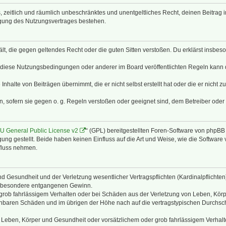
hes, zeitlich und räumlich unbeschränktes und unentgeltliches Recht, deinen Beitra
igung des Nutzungsvertrages bestehen.
thält, die gegen geltendes Recht oder die guten Sitten verstoßen. Du erklärst insbe
 diese Nutzungsbedingungen oder anderer im Board veröffentlichten Regeln kann 
Inhalte von Beiträgen übernimmt, die er nicht selbst erstellt hat oder die er nicht
n, sofern sie gegen o. g. Regeln verstoßen oder geeignet sind, dem Betreiber ode
 General Public License v2
“ (GPL) bereitgestellten Foren-Software von phpB
g gestellt. Beide haben keinen Einfluss auf die Art und Weise, wie die Software
nfluss nehmen.
 Gesundheit und der Verletzung wesentlicher Vertragspflichten (Kardinalpflichten) 
 insbesondere entgangenen Gewinn.
grob fahrlässigem Verhalten oder bei Schäden aus der Verletzung von Leben, Körp
sehbaren Schäden und im übrigen der Höhe nach auf die vertragstypischen Durchsch
Leben, Körper und Gesundheit oder vorsätzlichem oder grob fahrlässigem Verhalte