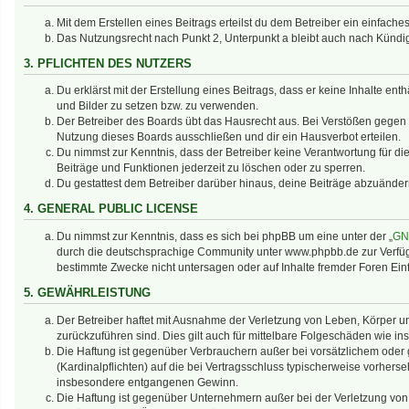
Mit dem Erstellen eines Beitrags erteilst du dem Betreiber ein einfac
Das Nutzungsrecht nach Punkt 2, Unterpunkt a bleibt auch nach Künd
3. PFLICHTEN DES NUTZERS
Du erklärst mit der Erstellung eines Beitrags, dass er keine Inhalte en
und Bilder zu setzen bzw. zu verwenden.
Der Betreiber des Boards übt das Hausrecht aus. Bei Verstößen gegen
Nutzung dieses Boards ausschließen und dir ein Hausverbot erteilen.
Du nimmst zur Kenntnis, dass der Betreiber keine Verantwortung für die 
Beiträge und Funktionen jederzeit zu löschen oder zu sperren.
Du gestattest dem Betreiber darüber hinaus, deine Beiträge abzuänder
4. GENERAL PUBLIC LICENSE
Du nimmst zur Kenntnis, dass es sich bei phpBB um eine unter der „
GNU
durch die deutschsprachige Community unter www.phpbb.de zur Verfügun
bestimmte Zwecke nicht untersagen oder auf Inhalte fremder Foren Ei
5. GEWÄHRLEISTUNG
Der Betreiber haftet mit Ausnahme der Verletzung von Leben, Körper und
zurückzuführen sind. Dies gilt auch für mittelbare Folgeschäden wie
Die Haftung ist gegenüber Verbrauchern außer bei vorsätzlichem oder 
(Kardinalpflichten) auf die bei Vertragsschluss typischerweise vorher
insbesondere entgangenen Gewinn.
Die Haftung ist gegenüber Unternehmern außer bei der Verletzung von 