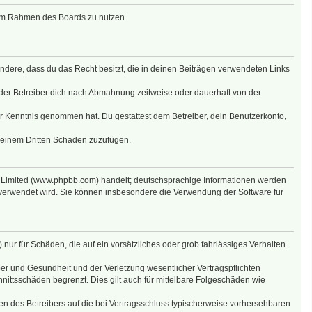
g im Rahmen des Boards zu nutzen.
sondere, dass du das Recht besitzt, die in deinen Beiträgen verwendeten Links
der Betreiber dich nach Abmahnung zeitweise oder dauerhaft von der
 zur Kenntnis genommen hat. Du gestattest dem Betreiber, dein Benutzerkonto,
r einem Dritten Schaden zuzufügen.
B Limited (www.phpbb.com) handelt; deutschsprachige Informationen werden
 verwendet wird. Sie können insbesondere die Verwendung der Software für
nur für Schäden, die auf ein vorsätzliches oder grob fahrlässiges Verhalten
er und Gesundheit und der Verletzung wesentlicher Vertragspflichten
nittsschäden begrenzt. Dies gilt auch für mittelbare Folgeschäden wie
n des Betreibers auf die bei Vertragsschluss typischerweise vorhersehbaren