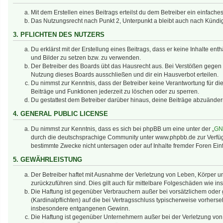
Mit dem Erstellen eines Beitrags erteilst du dem Betreiber ein einfac
Das Nutzungsrecht nach Punkt 2, Unterpunkt a bleibt auch nach Künd
3. PFLICHTEN DES NUTZERS
Du erklärst mit der Erstellung eines Beitrags, dass er keine Inhalte en
und Bilder zu setzen bzw. zu verwenden.
Der Betreiber des Boards übt das Hausrecht aus. Bei Verstößen gegen
Nutzung dieses Boards ausschließen und dir ein Hausverbot erteilen.
Du nimmst zur Kenntnis, dass der Betreiber keine Verantwortung für die 
Beiträge und Funktionen jederzeit zu löschen oder zu sperren.
Du gestattest dem Betreiber darüber hinaus, deine Beiträge abzuänder
4. GENERAL PUBLIC LICENSE
Du nimmst zur Kenntnis, dass es sich bei phpBB um eine unter der „
GNU
durch die deutschsprachige Community unter www.phpbb.de zur Verfügun
bestimmte Zwecke nicht untersagen oder auf Inhalte fremder Foren Ei
5. GEWÄHRLEISTUNG
Der Betreiber haftet mit Ausnahme der Verletzung von Leben, Körper und
zurückzuführen sind. Dies gilt auch für mittelbare Folgeschäden wie
Die Haftung ist gegenüber Verbrauchern außer bei vorsätzlichem oder 
(Kardinalpflichten) auf die bei Vertragsschluss typischerweise vorher
insbesondere entgangenen Gewinn.
Die Haftung ist gegenüber Unternehmern außer bei der Verletzung von 