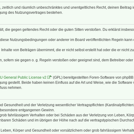
hes, zeitlich und räumlich unbeschränktes und unentgeltliches Recht, deinen Beitra
igung des Nutzungsvertrages bestehen.
thält, die gegen geltendes Recht oder die guten Sitten verstoßen. Du erklärst insbe
 diese Nutzungsbedingungen oder anderer im Board veröffentlichten Regeln kann 
Inhalte von Beiträgen übernimmt, die er nicht selbst erstellt hat oder die er nicht
n, sofern sie gegen o. g. Regeln verstoßen oder geeignet sind, dem Betreiber ode
 General Public License v2
“ (GPL) bereitgestellten Foren-Software von phpB
g gestellt. Beide haben keinen Einfluss auf die Art und Weise, wie die Software
nfluss nehmen.
 Gesundheit und der Verletzung wesentlicher Vertragspflichten (Kardinalpflichten) 
 insbesondere entgangenen Gewinn.
grob fahrlässigem Verhalten oder bei Schäden aus der Verletzung von Leben, Körp
sehbaren Schäden und im übrigen der Höhe nach auf die vertragstypischen Durchsch
Leben, Körper und Gesundheit oder vorsätzlichem oder grob fahrlässigem Verhalte