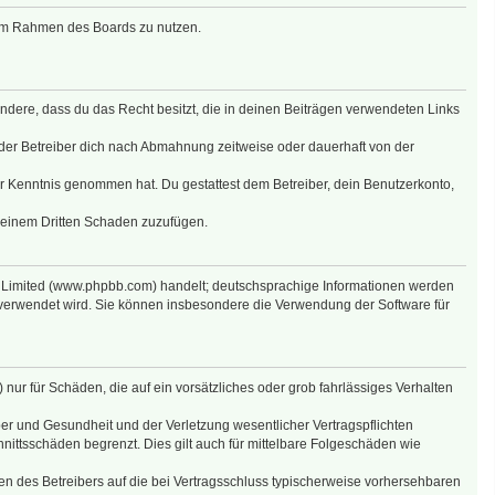
g im Rahmen des Boards zu nutzen.
sondere, dass du das Recht besitzt, die in deinen Beiträgen verwendeten Links
der Betreiber dich nach Abmahnung zeitweise oder dauerhaft von der
 zur Kenntnis genommen hat. Du gestattest dem Betreiber, dein Benutzerkonto,
r einem Dritten Schaden zuzufügen.
B Limited (www.phpbb.com) handelt; deutschsprachige Informationen werden
 verwendet wird. Sie können insbesondere die Verwendung der Software für
nur für Schäden, die auf ein vorsätzliches oder grob fahrlässiges Verhalten
er und Gesundheit und der Verletzung wesentlicher Vertragspflichten
nittsschäden begrenzt. Dies gilt auch für mittelbare Folgeschäden wie
n des Betreibers auf die bei Vertragsschluss typischerweise vorhersehbaren