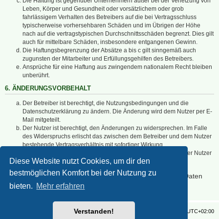
Die Haftung ist gegenüber Unternehmern außer bei der Verletzung von
Leben, Körper und Gesundheit oder vorsätzlichem oder grob
fahrlässigem Verhalten des Betreibers auf die bei Vertragsschluss
typischerweise vorhersehbaren Schäden und im Übrigen der Höhe
nach auf die vertragstypischen Durchschnittsschäden begrenzt. Dies gilt
auch für mittelbare Schäden, insbesondere entgangenen Gewinn.
Die Haftungsbegrenzung der Absätze a bis c gilt sinngemäß auch
zugunsten der Mitarbeiter und Erfüllungsgehilfen des Betreibers.
Ansprüche für eine Haftung aus zwingendem nationalem Recht bleiben
unberührt.
6. ÄNDERUNGSVORBEHALT
Der Betreiber ist berechtigt, die Nutzungsbedingungen und die
Datenschutzerklärung zu ändern. Die Änderung wird dem Nutzer per E-
Mail mitgeteilt.
Der Nutzer ist berechtigt, den Änderungen zu widersprechen. Im Falle
des Widerspruchs erlischt das zwischen dem Betreiber und dem Nutzer
bestehende Vertragsverhältnis mit sofortiger Wirkung.
Die Änderungen gelten als anerkannt und verbindlich, wenn der Nutzer
Diese Website nutzt Cookies, um dir den
den Änderungen zugestimmt hat.
bestmöglichen Komfort bei der Nutzung zu
Informationen über den Umgang mit deinen persönlichen Daten
sind in der Datenschutzerklärung enthalten.
bieten.
Mehr erfahren
Verstanden!
Foren-Übersicht
Alle Zeiten sind
UTC+02:00