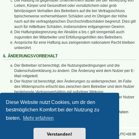
Die Haftung ist gegenüber Unternehmern außer bei der Verletzung von
Leben, Körper und Gesundheit oder vorsätzlichem oder grob
fahrlässigem Verhalten des Betreibers auf die bei Vertragsschluss
typischerweise vorhersehbaren Schäden und im Übrigen der Höhe
nach auf die vertragstypischen Durchschnittsschäden begrenzt. Dies gilt
auch für mittelbare Schäden, insbesondere entgangenen Gewinn.
Die Haftungsbegrenzung der Absätze a bis c gilt sinngemäß auch
zugunsten der Mitarbeiter und Erfüllungsgehilfen des Betreibers.
Ansprüche für eine Haftung aus zwingendem nationalem Recht bleiben
unberührt.
6. ÄNDERUNGSVORBEHALT
Der Betreiber ist berechtigt, die Nutzungsbedingungen und die
Datenschutzerklärung zu ändern. Die Änderung wird dem Nutzer per E-
Mail mitgeteilt.
Der Nutzer ist berechtigt, den Änderungen zu widersprechen. Im Falle
des Widerspruchs erlischt das zwischen dem Betreiber und dem Nutzer
bestehende Vertragsverhältnis mit sofortiger Wirkung.
Die Änderungen gelten als anerkannt und verbindlich, wenn der Nutzer
Diese Website nutzt Cookies, um dir den
den Änderungen zugestimmt hat.
bestmöglichen Komfort bei der Nutzung zu
Informationen über den Umgang mit deinen persönlichen Daten
sind in der Datenschutzerklärung enthalten.
bieten.
Mehr erfahren
Verstanden!
Foren-Übersicht
Alle Zeiten sind
UTC+02:00