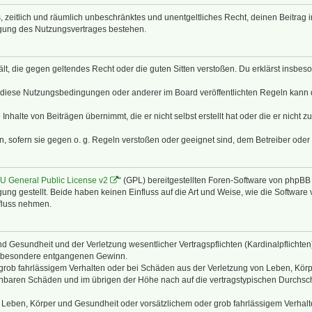
hes, zeitlich und räumlich unbeschränktes und unentgeltliches Recht, deinen Beitra
igung des Nutzungsvertrages bestehen.
thält, die gegen geltendes Recht oder die guten Sitten verstoßen. Du erklärst insbe
 diese Nutzungsbedingungen oder anderer im Board veröffentlichten Regeln kann 
Inhalte von Beiträgen übernimmt, die er nicht selbst erstellt hat oder die er nicht
n, sofern sie gegen o. g. Regeln verstoßen oder geeignet sind, dem Betreiber ode
 General Public License v2
“ (GPL) bereitgestellten Foren-Software von phpB
g gestellt. Beide haben keinen Einfluss auf die Art und Weise, wie die Software
nfluss nehmen.
 Gesundheit und der Verletzung wesentlicher Vertragspflichten (Kardinalpflichten) 
 insbesondere entgangenen Gewinn.
grob fahrlässigem Verhalten oder bei Schäden aus der Verletzung von Leben, Körp
sehbaren Schäden und im übrigen der Höhe nach auf die vertragstypischen Durchsch
Leben, Körper und Gesundheit oder vorsätzlichem oder grob fahrlässigem Verhalte