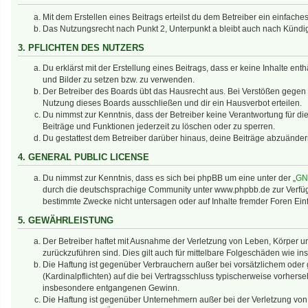
Mit dem Erstellen eines Beitrags erteilst du dem Betreiber ein einfac
Das Nutzungsrecht nach Punkt 2, Unterpunkt a bleibt auch nach Künd
3. PFLICHTEN DES NUTZERS
Du erklärst mit der Erstellung eines Beitrags, dass er keine Inhalte en
und Bilder zu setzen bzw. zu verwenden.
Der Betreiber des Boards übt das Hausrecht aus. Bei Verstößen gegen
Nutzung dieses Boards ausschließen und dir ein Hausverbot erteilen.
Du nimmst zur Kenntnis, dass der Betreiber keine Verantwortung für die 
Beiträge und Funktionen jederzeit zu löschen oder zu sperren.
Du gestattest dem Betreiber darüber hinaus, deine Beiträge abzuänder
4. GENERAL PUBLIC LICENSE
Du nimmst zur Kenntnis, dass es sich bei phpBB um eine unter der „
GNU
durch die deutschsprachige Community unter www.phpbb.de zur Verfügun
bestimmte Zwecke nicht untersagen oder auf Inhalte fremder Foren Ei
5. GEWÄHRLEISTUNG
Der Betreiber haftet mit Ausnahme der Verletzung von Leben, Körper und
zurückzuführen sind. Dies gilt auch für mittelbare Folgeschäden wie
Die Haftung ist gegenüber Verbrauchern außer bei vorsätzlichem oder 
(Kardinalpflichten) auf die bei Vertragsschluss typischerweise vorher
insbesondere entgangenen Gewinn.
Die Haftung ist gegenüber Unternehmern außer bei der Verletzung von 