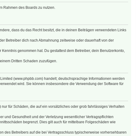
g im Rahmen des Boards zu nutzen.
sondere, dass du das Recht besitzt, die in deinen Beiträgen verwendeten Links
der Betreiber dich nach Abmahnung zeitweise oder dauerhaft von der
 zur Kenntnis genommen hat. Du gestattest dem Betreiber, dein Benutzerkonto,
r einem Dritten Schaden zuzufügen.
B Limited (www.phpbb.com) handelt; deutschsprachige Informationen werden
 verwendet wird. Sie können insbesondere die Verwendung der Software für
nur für Schäden, die auf ein vorsätzliches oder grob fahrlässiges Verhalten
er und Gesundheit und der Verletzung wesentlicher Vertragspflichten
nittsschäden begrenzt. Dies gilt auch für mittelbare Folgeschäden wie
n des Betreibers auf die bei Vertragsschluss typischerweise vorhersehbaren