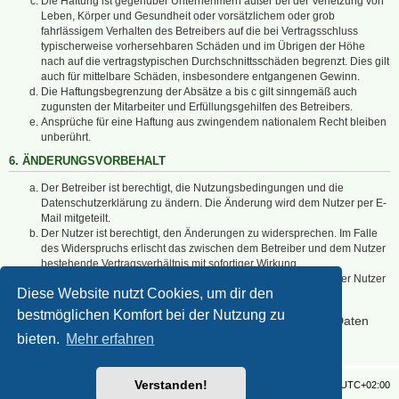
Die Haftung ist gegenüber Unternehmern außer bei der Verletzung von
Leben, Körper und Gesundheit oder vorsätzlichem oder grob
fahrlässigem Verhalten des Betreibers auf die bei Vertragsschluss
typischerweise vorhersehbaren Schäden und im Übrigen der Höhe
nach auf die vertragstypischen Durchschnittsschäden begrenzt. Dies gilt
auch für mittelbare Schäden, insbesondere entgangenen Gewinn.
Die Haftungsbegrenzung der Absätze a bis c gilt sinngemäß auch
zugunsten der Mitarbeiter und Erfüllungsgehilfen des Betreibers.
Ansprüche für eine Haftung aus zwingendem nationalem Recht bleiben
unberührt.
6. ÄNDERUNGSVORBEHALT
Der Betreiber ist berechtigt, die Nutzungsbedingungen und die
Datenschutzerklärung zu ändern. Die Änderung wird dem Nutzer per E-
Mail mitgeteilt.
Der Nutzer ist berechtigt, den Änderungen zu widersprechen. Im Falle
des Widerspruchs erlischt das zwischen dem Betreiber und dem Nutzer
bestehende Vertragsverhältnis mit sofortiger Wirkung.
Die Änderungen gelten als anerkannt und verbindlich, wenn der Nutzer
Diese Website nutzt Cookies, um dir den
den Änderungen zugestimmt hat.
bestmöglichen Komfort bei der Nutzung zu
Informationen über den Umgang mit deinen persönlichen Daten
sind in der Datenschutzerklärung enthalten.
bieten.
Mehr erfahren
Verstanden!
Foren-Übersicht
Alle Zeiten sind
UTC+02:00