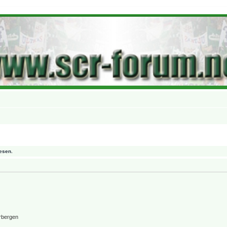
esen.
rbergen